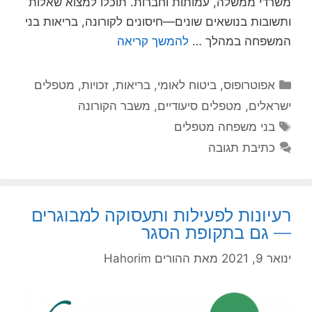
משרדי ממשלה, עמותות וחברות. תוכלו למצוא שאלות
ותשובות בנושאים שונים—חיסונים לקורונה, בריאות בני
המשפחה במהלך …
להמשך קריאה
קטגוריות
אפוטרופוס
,
ביטוח לאומי
,
בריאות
,
זכויות
,
מטפלים
ישראלים
,
מטפלים סיעודיים
,
משבר הקורונה
תגיות
בני משפחה מטפלים
כתיבת תגובה
רעיונות לפעילות ותעסוקה למבוגרים
— גם בתקופת הסגר
ינואר 9, 2021
מאת
ההורים Hahorim