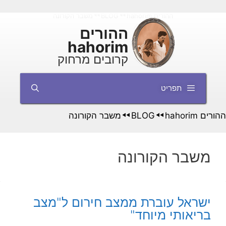
דלג
ההורים hahorim
BLOG
משבר הקורונה
◄◄
◄◄
תוכן
ההורים
hahorim
קרובים מרחוק
תפריט
ההורים hahorim
BLOG
משבר הקורונה
◄◄
◄◄
משבר הקורונה
ישראל עוברת ממצב חירום ל"מצב
בריאותי מיוחד"