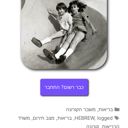
כבר רשום? התחבר
קטגוריות
בריאות
,
משבר הקורונה
תגיות
logged
,
HEBREW
,
בריאות
,
מצב חירום
,
משרד
הבריאות
,
קורונה