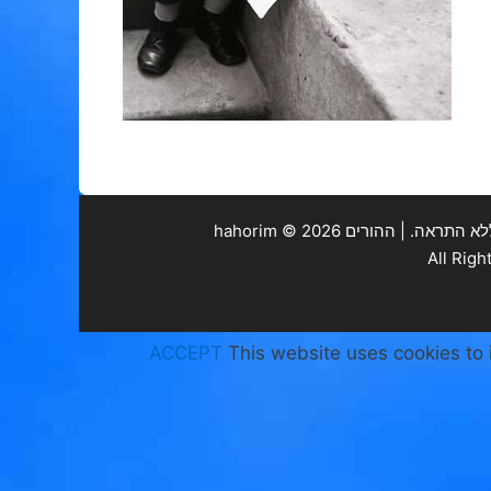
. | ההורים hahorim ©
2026
ACCEPT
This website uses cookies to 