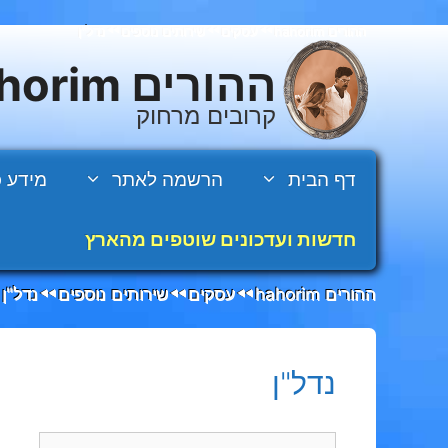
דלג
ההורים hahorim
עסקים
שירותים נוספים
נדל"ן
◄◄
◄◄
◄◄
תוכן
ההורים hahorim
קרובים מרחוק
דף הבית
הרשמה לאתר
מידע כ
חדשות ועדכונים שוטפים מהארץ
ההורים hahorim
עסקים
שירותים נוספים
נדל"ן
◄◄
◄◄
◄◄
נדל"ן