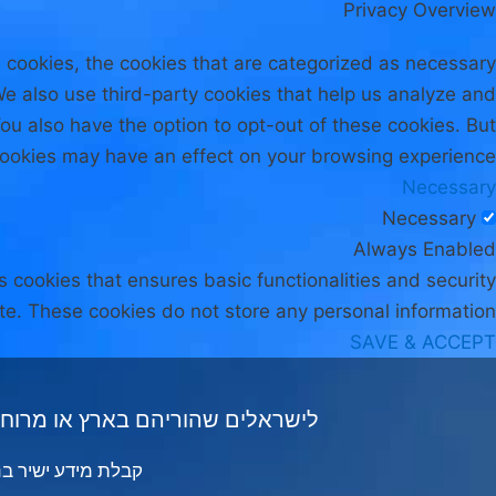
Privacy Overview
 cookies, the cookies that are categorized as necessary
 We also use third-party cookies that help us analyze and
ou also have the option to opt-out of these cookies. But
cookies may have an effect on your browsing experience.
Necessary
Necessary
Always Enabled
s cookies that ensures basic functionalities and security
te. These cookies do not store any personal information.
SAVE & ACCEPT
לישראלים שהוריהם בארץ או מרוחק
קבלת מידע ישיר בנו