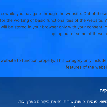
ce while you navigate through the website. Out of these
for the working of basic functionalities of the website.
ill be stored in your browser only with your consent. Y
opting out of some of these 
website to function properly. This category only include
features of the websi
ים!
שאי פנסיה, צוואות, שירותי רפואה, ביקורים בארץ ועוד.