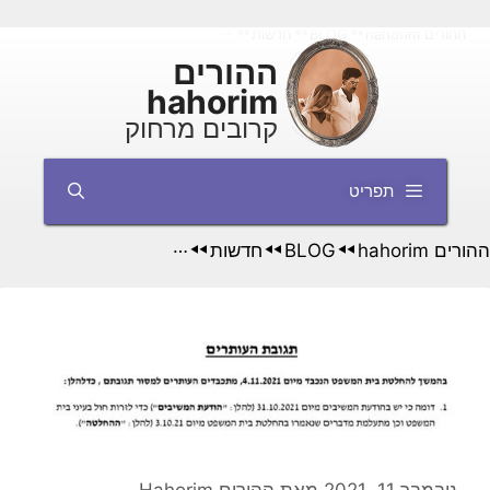
לדל
נה בנושא כניסה לארץ של ילדי ישראלים
חדשות
BLOG
ההורים hahorim
◄◄
◄◄
◄◄
לתוכ
ההורים
hahorim
קרובים מרחוק
תפריט
חדשות
BLOG
ההורים hahorim
◄◄
◄◄
◄◄
ההורים Hahorim
מאת
נובמבר 11, 2021