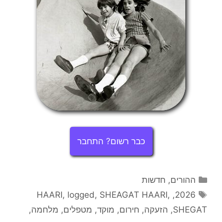
כבר רשום? התחבר
קטגוריות
ההורים
,
חדשות
תגיות
HAARI
,
logged
,
SHEAGAT HAARI
,
,
2026
SHEGAT
,
הזעקה
,
חירום
,
מוקד
,
מטפלים
,
מלחמה
,