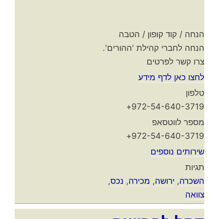
הנחה / קוד קופון / הטבה
הנחה לחברי קהילת 'ההורים'.
צרו קשר לפרטים
לחצו כאן לדף מידע
טלפון
972-54-640-3719+
מספר לווטסאפ
972-54-640-3719+
שירותים נוספים
תגיות
השכרה
,
ירושה
,
מכירה
,
נכס
,
צוואה