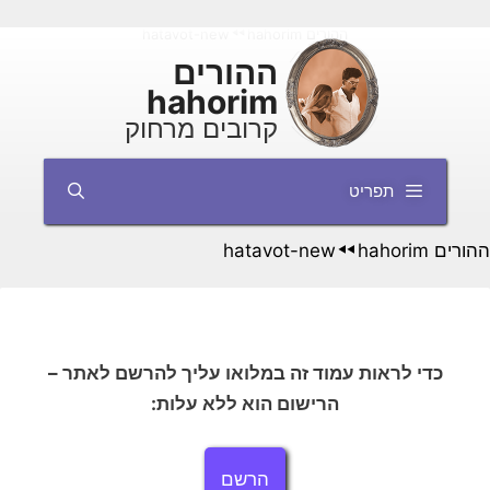
דלג
ההורים hahorim
hatavot-new
◄◄
תוכן
ההורים
hahorim
קרובים מרחוק
תפריט
ההורים hahorim
hatavot-new
◄◄
כדי לראות עמוד זה במלואו עליך להרשם לאתר –
הרישום הוא ללא עלות:
הרשם