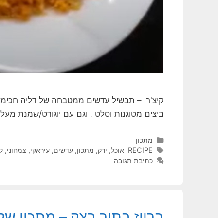
קיצ'רי – תבשיל עדשים ממטבחה של דליה חכימיאן 
ביצים מטוגנות וסלט , וגם עם יוגורט/שמנת מעל.
קטגוריות
מתכון
תגיות
RECIPE
,
אוכל
,
ירק
,
מתכון
,
עדשים
,
עיראקי
,
צמחוני
,
קי
כתיבת תגובה
ברווז בתוך בצק – מתכון ש