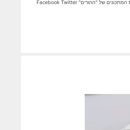
כל המתכוניםוהמאכלים המסורתיים שסבי,סבתי, אבי ואני הכנו ועדיין מכינים אותם." לחצו כאן כדי לעבור לספריית המתכונים של "ההורים" Facebook Twitter