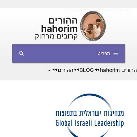
דלג
ההורים hahorim
BLOG
ההורים
מפגש בירושלים – נציגי קהילות ישראליות
◄◄
◄◄
◄◄
תוכן
ההורים
hahorim
קרובים מרחוק
תפריט
ההורים hahorim
BLOG
ההורים
◄◄
◄◄
◄◄