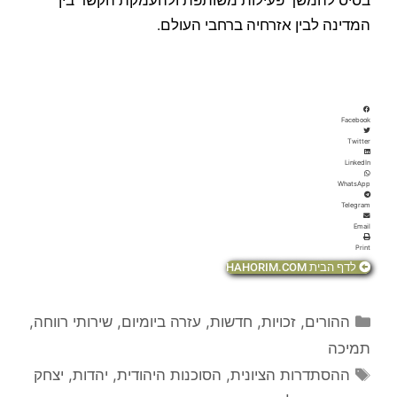
בסיס להמשך פעילות משותפת ולהעמקת הקשר בין
המדינה לבין אזרחיה ברחבי העולם.
Facebook
Twitter
LinkedIn
WhatsApp
Telegram
Email
Print
לדף הבית HAHORIM.COM
קטגוריות
ההורים
,
זכויות
,
חדשות
,
עזרה ביומיום
,
שירותי רווחה
,
תמיכה
תגיות
ההסתדרות הציונית
,
הסוכנות היהודית
,
יהדות
,
יצחק