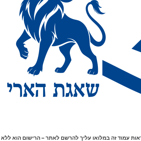
אות עמוד זה במלואו עליך להרשם לאתר – הרישום הוא ללא 