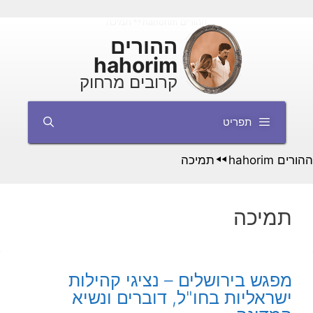
דלג
ההורים hahorim
תמיכה
◄◄
תוכן
ההורים
hahorim
קרובים מרחוק
תפריט
ההורים hahorim
תמיכה
◄◄
תמיכה
מפגש בירושלים – נציגי קהילות
ישראליות בחו"ל, דוברים ונשיא