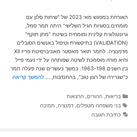
האורחת במפגש מאי 2023 של "שיחות סלון עם
מומחים בסוגיות הגיל השלישי" היתה תמר סמל,
גרונטולוגית קלינית ומומחית בשיטת "מתן תוקף"
(VALIDATION) בתיקשורת וטיפול באנשים הסובלים
מדמנציה. לתמר תואר מאסטר מאוניברסיטת פריז XII
והיא מורה מוסמכת לשיטה שפותחה על ידי נעמי פייל
בין השנים 1963-198. במשך כעשרים שנה פעלה תמר
כ"שגרירה של רצון טוב", בהתנדבות, …
להמשך קריאה
קטגוריות
בריאות
,
ההורים
,
הרצאות
תגיות
בני משפחה מטפלים
,
דמנציה
,
תמיכה
כתיבת תגובה