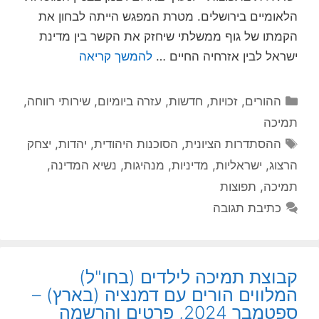
הלאומיים בירושלים. מטרת המפגש הייתה לבחון את
הקמתו של גוף ממשלתי שיחזק את הקשר בין מדינת
ישראל לבין אזרחיה החיים …
להמשך קריאה
קטגוריות
ההורים
,
זכויות
,
חדשות
,
עזרה ביומיום
,
שירותי רווחה
,
תמיכה
תגיות
ההסתדרות הציונית
,
הסוכנות היהודית
,
יהדות
,
יצחק
הרצוג
,
ישראליות
,
מדיניות
,
מנהיגות
,
נשיא המדינה
,
תמיכה
,
תפוצות
כתיבת תגובה
קבוצת תמיכה לילדים (בחו"ל)
המלווים הורים עם דמנציה (בארץ) –
ספטמבר 2024, פרטים והרשמה