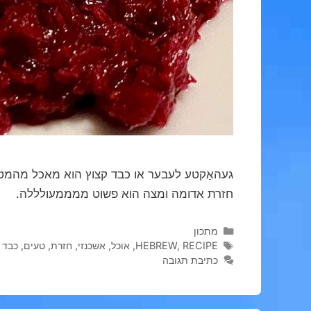
געהאַקטע לעבער או כבד קצוץ הוא מאכל מהמטב
חזרת אדומה ומצה הוא פשוט ממממעולללה.
קטגוריות
מתכון
תגיות
RECIPE
,
HEBREW
,
אוכל
,
אשכנזי
,
חזרת
,
טעים
,
כבד 
כתיבת תגובה