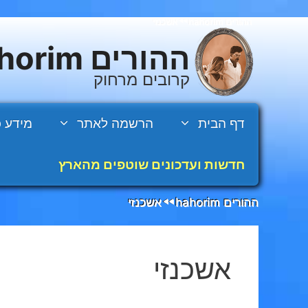
דלג
ההורים hahorim
אשכנזי
◄◄
תוכן
ההורים hahorim
קרובים מרחוק
דף הבית
הרשמה לאתר
מידע כ
חדשות ועדכונים שוטפים מהארץ
ההורים hahorim
אשכנזי
◄◄
אשכנזי