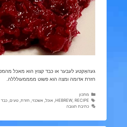
געהאַקטע לעבער או כבד קצוץ הוא מאכל מהמטב
חזרת אדומה ומצה הוא פשוט ממממעולללה.
קטגוריות
מתכון
תגיות
RECIPE
,
HEBREW
,
אוכל
,
אשכנזי
,
חזרת
,
טעים
,
כבד 
כתיבת תגובה