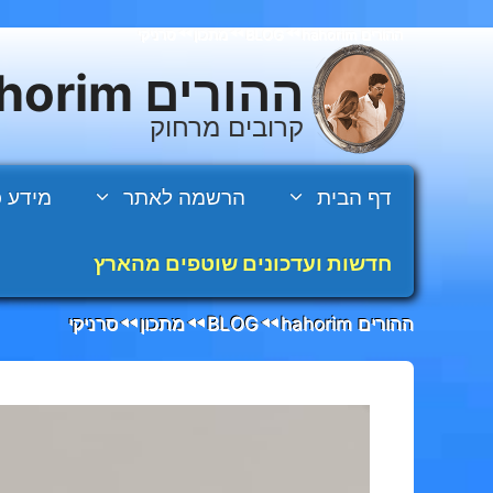
דלג
ההורים hahorim
BLOG
מתכון
סרניקי
◄◄
◄◄
◄◄
תוכן
ההורים hahorim
קרובים מרחוק
דף הבית
הרשמה לאתר
מידע כ
חדשות ועדכונים שוטפים מהארץ
ההורים hahorim
BLOG
מתכון
סרניקי
◄◄
◄◄
◄◄