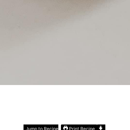
Print Recipe
Jump to Recipe