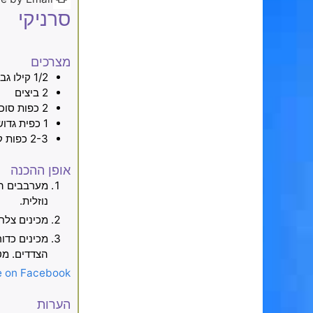
סרניקי
מצרכים
1/2
קילו
גבי
2
ביצים
2
כפות
סוכ
1
כפית גדו
2-3
כפות
ק
אופן ההכנה
מערבבים הכ
נוזלית.
מכינים צלח
מכינים כדו
הצדדים. מט
e on Facebook
הערות