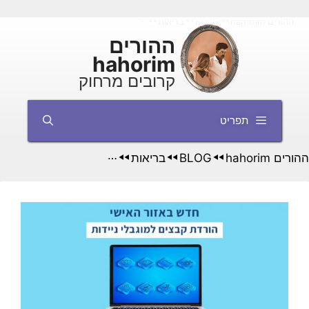
דלג
ההורים hahorim
BLOG
בריאות
זקוקים למכשור רפואי שמיועד למוגבלי ני
◄◄
◄◄
◄◄
תוכן
ההורים
hahorim
קרובים מרחוק
תפריט
ההורים hahorim
BLOG
בריאות
זקוקים למכשור רפואי שמי
◄◄
◄◄
◄◄