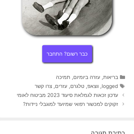
כבר רשום? התחבר
קטגוריות
בריאות
,
עזרה ביומיום
,
תמיכה
תגיות
logged
,
ווצאפ
,
טלגרם
,
עזרים
,
צרו קשר
עדכון זכאות לגמלאת סיעוד 2023 מביטוח לאומי
זקוקים למכשור רפואי שמיועד למוגבלי ניידות?
כתיבת תגובה