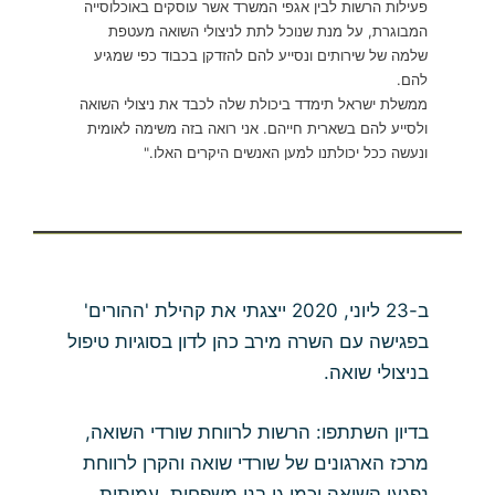
פעילות הרשות לבין אגפי המשרד אשר עוסקים באוכלוסייה
המבוגרת, על מנת שנוכל לתת לניצולי השואה מעטפת
שלמה של שירותים ונסייע להם להזדקן בכבוד כפי שמגיע
להם.
ממשלת ישראל תימדד ביכולת שלה לכבד את ניצולי השואה
ולסייע להם בשארית חייהם. אני רואה בזה משימה לאומית
ונעשה ככל יכולתנו למען האנשים היקרים האלו."
ב-23 ליוני, 2020 ייצגתי את קהילת 'ההורים'
בפגישה עם השרה מירב כהן לדון בסוגיות טיפול
בניצולי שואה.
בדיון השתתפו: הרשות לרווחת שורדי השואה,
מרכז הארגונים של שורדי שואה והקרן לרווחת
נפגעי השואה וכמו גן בני משפחות, עמותות