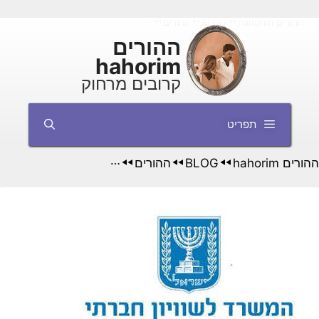
דלג
ההורים hahorim
BLOG
ההורים
הרשות לניצולי שואה עברה ממשרד האוצר
◄◄
◄◄
◄◄
תוכן
ההורים
hahorim
קרובים מרחוק
תפריט
ההורים hahorim
BLOG
ההורים
◄◄
◄◄
◄◄