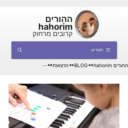
דלג
ההורים hahorim
BLOG
הרצאות
מוזיקה לטף – לנכדים בחו'ל ביחד עם
◄◄
◄◄
◄◄
תוכן
ההורים
hahorim
קרובים מרחוק
תפריט
ההורים hahorim
BLOG
הרצאות
מוזיקה לטף – לנכדים 
◄◄
◄◄
◄◄