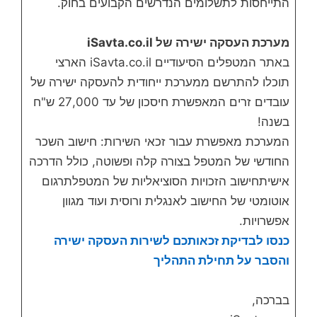
התייחסות לתשלומים הנדרשים הקבועים בחוק.
מערכת העסקה ישירה של iSavta.co.il
באתר המטפלים הסיעודיים iSavta.co.il הארצי
תוכלו להתרשם ממערכת ייחודית להעסקה ישירה של
עובדים זרים המאפשרת חיסכון של עד 27,000 ש"ח
בשנה!
המערכת מאפשרת עבור זכאי השירות: חישוב השכר
החודשי של המטפל בצורה קלה ופשוטה, כולל הדרכה
אישיתחישוב הזכויות הסוציאליות של המטפלתרגום
אוטומטי של החישוב לאנגלית ורוסית ועוד מגוון
אפשרויות.
כנסו לבדיקת זכאותכם לשירות העסקה ישירה
והסבר על תחילת התהליך
בברכה,