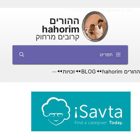
דלג
ההורים hahorim
BLOG
זכויות
מידע על העסקה ישירה של עובד/ת זר/ה
◄◄
◄◄
◄◄
תוכן
ההורים
hahorim
קרובים מרחוק
תפריט
ההורים hahorim
BLOG
זכויות
מידע על העסקה ישירה של
◄◄
◄◄
◄◄