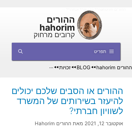
דלג
ההורים hahorim
BLOG
זכויות
◄◄
◄◄
◄◄
תוכן
ההורים
hahorim
קרובים מרחוק
תפריט
ההורים hahorim
BLOG
זכויות
◄◄
◄◄
◄◄
ההורים או הסבים שלכם יכולים
להיעזר בשירותים של המשרד
לשוויון חברתי?
אוקטובר 12, 2021
מאת
ההורים Hahorim