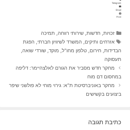
Telegram
Email
Print
קטגוריות
זכויות
,
חדשות
,
שירותי רווחה
,
תמיכה
תגיות
אזרחים ותיקים
,
המשרד לשיוויון חברתי
,
הפגת
הבדידות
,
חירום
,
טלפון מחו"ל
,
מוקד
,
שורדי שואה
,
תעסוקה
מחקר חדש מסביר את הגורם לאלצהיימר: דליפה
במחסום דם מוח
מחקר באוניברסיטת ת"א: גירוי מוחי לא פולשני שיפר
ביצועים בקשישים
כתיבת תגובה