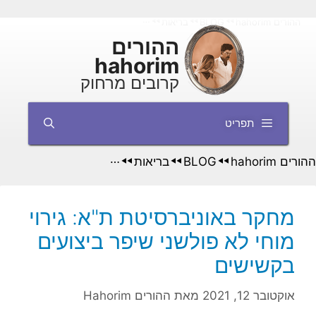
דלג
ההורים hahorim
BLOG
בריאות
מחקר באוניברסיטת ת"א: גירוי מוחי לא 
◄◄
◄◄
◄◄
תוכן
ההורים
hahorim
קרובים מרחוק
תפריט
ההורים hahorim
BLOG
בריאות
◄◄
◄◄
◄◄
מחקר באוניברסיטת ת"א: גירוי
מוחי לא פולשני שיפר ביצועים
בקשישים
אוקטובר 12, 2021
מאת
ההורים Hahorim