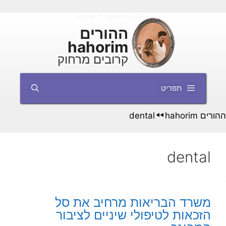
דלג
ההורים hahorim
dental
◄◄
תוכן
ההורים
hahorim
קרובים מרחוק
תפריט
ההורים hahorim
dental
◄◄
dental
משרד הבריאות מרחיב את סל
הזכאות לטיפולי שיניים לציבור