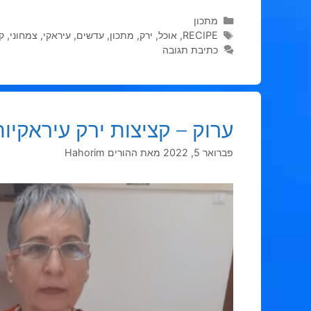
קטגוריות
מתכון
תגיות
RECIPE
,
אוכל
,
ירק
,
מתכון
,
עדשים
,
עיראקי
,
צמחוני
,
קי
כתיבת תגובה
ערוק – קציצות ירק עיראקיות
פברואר 5, 2022
מאת
ההורים Hahorim