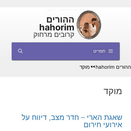
דלג
ההורים hahorim
מוקד
◄◄
תוכן
ההורים
hahorim
קרובים מרחוק
תפריט
ההורים hahorim
מוקד
◄◄
מוקד
שאגת הארי – חדר מצב, דיווח על
אירועי חירום