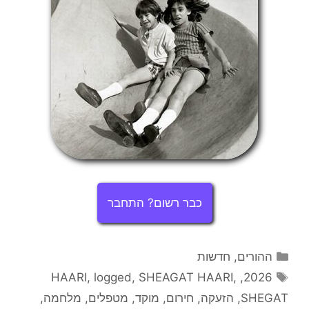
כבר רשום? התחבר
קטגוריות
ההורים
,
חדשות
תגיות
HAARI
,
logged
,
SHEAGAT HAARI
,
,
2026
SHEGAT
,
הזעקה
,
חירום
,
מוקד
,
מטפלים
,
מלחמה
,