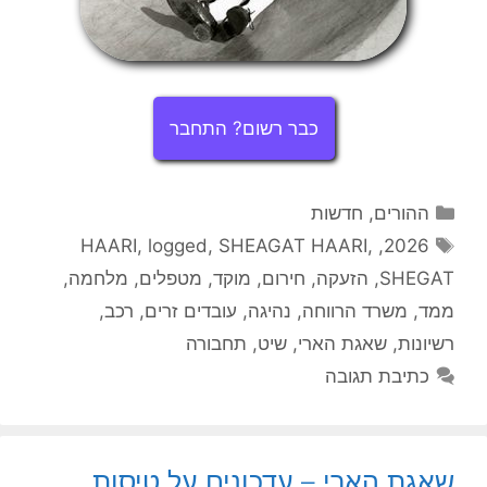
כבר רשום? התחבר
קטגוריות
ההורים
,
חדשות
תגיות
HAARI
,
logged
,
SHEAGAT HAARI
,
,
2026
SHEGAT
,
הזעקה
,
חירום
,
מוקד
,
מטפלים
,
מלחמה
,
ממד
,
משרד הרווחה
,
נהיגה
,
עובדים זרים
,
רכב
,
רשיונות
,
שאגת הארי
,
שיט
,
תחבורה
כתיבת תגובה
שאגת הארי – עדכונים על טיסות