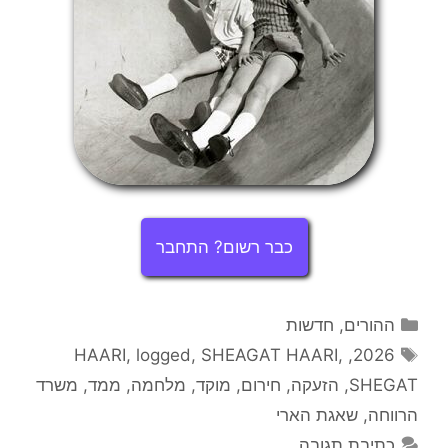
כבר רשום? התחבר
קטגוריות
ההורים
,
חדשות
תגיות
HAARI
,
logged
,
SHEAGAT HAARI
,
,
2026
SHEGAT
,
הזעקה
,
חירום
,
מוקד
,
מלחמה
,
ממד
,
משרד
הרווחה
,
שאגת הארי
כתיבת תגובה