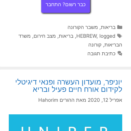
כבר רשום? התחבר
קטגוריות
בריאות
,
משבר הקורונה
תגיות
logged
,
HEBREW
,
בריאות
,
מצב חירום
,
משרד
הבריאות
,
קורונה
כתיבת תגובה
יוניפר, מועדון העשרה ופנאי דיגיטלי
לקידום אורח חיים פעיל ובריא
אפריל 12, 2020
מאת
ההורים Hahorim