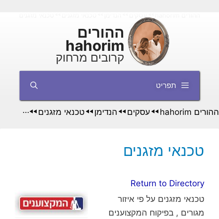
דלג
ההורים hahorim
עסקים
הנדימן
טכנאי מזגנים
טכנאי מזגנים
◄◄
◄◄
◄◄
◄◄
תוכן
ההורים
hahorim
קרובים מרחוק
תפריט
ההורים hahorim
עסקים
הנדימן
טכנאי מזגנים
טכנאי מז
◄◄
◄◄
◄◄
◄◄
טכנאי מזגנים
Return to Directory
טכנאי מזגנים על פי איזור
מגורים , בפיקוח המקצוענים