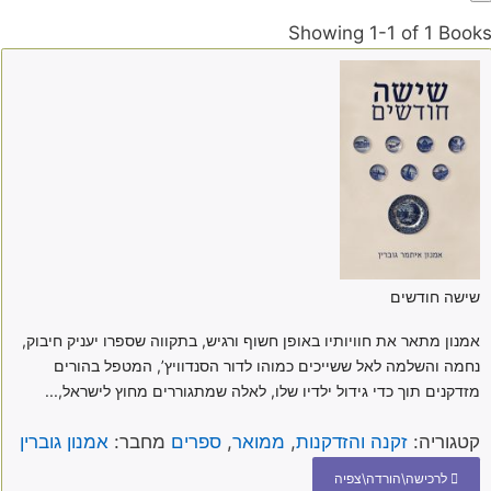
Showing
1-1 of 1
Book
שישה חודשים
אמנון מתאר את חוויותיו באופן חשוף ורגיש, בתקווה שספרו יעניק חיבוק,
נחמה והשלמה לאל ששייכים כמוהו לדור הסנדוויץ’, המטפל בהורים
מזדקנים תוך כדי גידול ילדיו שלו, לאלה שמתגוררים מחוץ לישראל,...
קטגוריה:
זקנה והזדקנות
,
ממואר
,
ספרים
מחבר:
אמנון גוברין
לרכישה\הורדה\צפיה