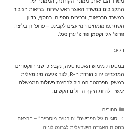
משרד הבריאות, ממונה הקורונה, הממונה על
התקציבים במשרד האוצר ראש שירותי בריאות הציבור
במשרד הבריאות, ובכירים נוספים. בנוסף, בדיון
השתתפו מומחים המייעצים לקבינט – פרופ' רן בליצר,
פרופ' אלי וקסמן ופרופ' ערן סגל.
רקע:
במסגרת מימוש האסטרטגיה, נקבע כי שני הווקטורים
המרכזיים יהיו: הורדת ה-R, לצד פגיעה מינימאלית
במשק. הפרמטר המוביל לבחינת פעולות הממשלה
ימשיך להיות היקף החולים הקשים.
קטגוריות
ההורים
סוגיית גיל הפרישה" :היבטים מוסריים" – הרצאה
בחסות האגודה הישראלית לגרונטולוגיה