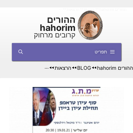
דלג
ההורים hahorim
BLOG
הרצאות
אמריקה לאן? משדר מיוחד לרגל החלפת
◄◄
◄◄
◄◄
תוכן
ההורים
hahorim
קרובים מרחוק
תפריט
ההורים hahorim
BLOG
הרצאות
◄◄
◄◄
◄◄