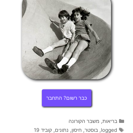
כבר רשום? התחבר
קטגוריות
בריאות
,
משבר הקורונה
תגיות
logged
,
בוסטר
,
חיסון
,
נתונים
,
קוביד 19