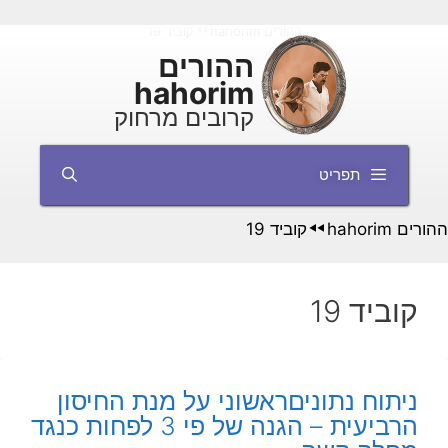
דלג
ההורים hahorim
קוביד 19
◄◄
תוכן
ההורים
hahorim
קרובים מרחוק
תפריט
ההורים hahorim
קוביד 19
◄◄
קוביד 19
ניתוח נתוניםראשוני על מנת החיסון
הרביעית – הגנה של פי 3 לפחות כנגד