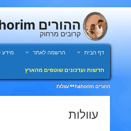
דלג
ההורים hahorim
עוולות
◄◄
תוכן
ההורים hahorim
קרובים מרחוק
דף הבית
הרשמה לאתר
מידע כ
חדשות ועדכונים שוטפים מהארץ
ההורים hahorim
עוולות
◄◄
עוולות