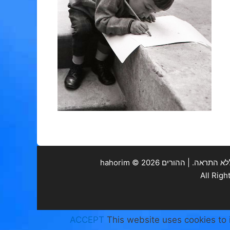
. | ההורים hahorim ©
2026
ACCEPT
This website uses cookies to 