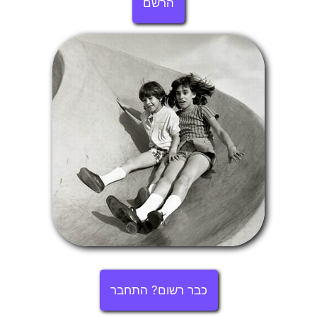
הרשם
כבר רשום? התחבר