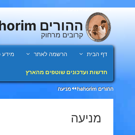
דלג
ההורים hahorim
מניעה
◄◄
תוכן
ההורים hahorim
קרובים מרחוק
דף הבית
הרשמה לאתר
מידע כ
חדשות ועדכונים שוטפים מהארץ
ההורים hahorim
מניעה
◄◄
מניעה