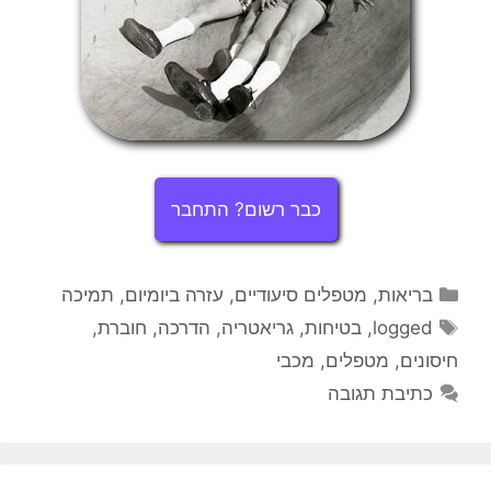
כבר רשום? התחבר
קטגוריות
בריאות
,
מטפלים סיעודיים
,
עזרה ביומיום
,
תמיכה
תגיות
logged
,
בטיחות
,
גריאטריה
,
הדרכה
,
חוברת
,
חיסונים
,
מטפלים
,
מכבי
כתיבת תגובה