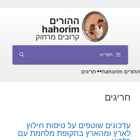
דלג
ההורים hahorim
חריגים
◄◄
תוכן
ההורים
hahorim
קרובים מרחוק
תפריט
ההורים hahorim
חריגים
◄◄
חריגים
עדכונים שוטפים על טיסות חילוץ
לארץ ומהארץ בתקופת מלחמת עם