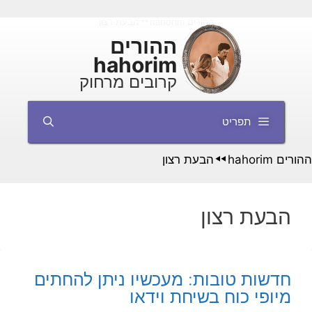
דלג
ההורים hahorim
הבעת רצון
◄◄
תוכן
ההורים
hahorim
קרובים מרחוק
תפריט
ההורים hahorim
הבעת רצון
◄◄
הבעת רצון
חדשות טובות: מעכשיו ניתן להחתים
מיופי כוח בשיחת וידאו