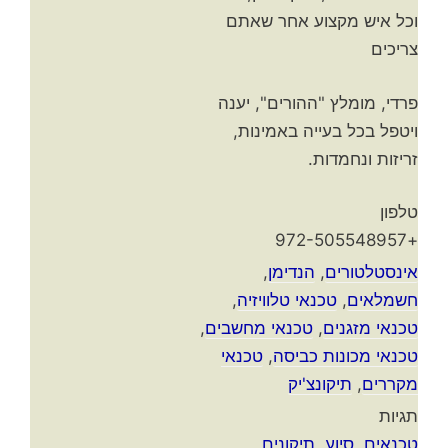
וכל איש מקצוע אחר שאתם
צריכים
פרדי, מומלץ "ההורים", יענה
ויטפל בכל בעייה באמינות,
זריזות ונחמדות.
טלפון
+972-505548957
אינסטלטורים
,
הנדימן
,
חשמלאים
,
טכנאי טלוויזיה
,
טכנאי מזגנים
,
טכנאי מחשבים
,
טכנאי מכונות כביסה
,
טכנאי
מקררים
,
תיקונצ'יק
תגיות
טכנאים
,
סיוע
,
תיקונים