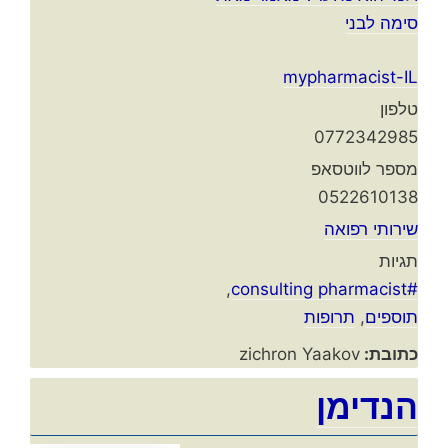
סימה לבני
mypharmacist-IL
טלפון
0772342985
מספר לווטסאפ
0522610138
שירותי רפואה
תגיות
,
#consulting pharmacist
תוספים
,
תרופות
כתובת:
zichron Yaakov
הנדימן