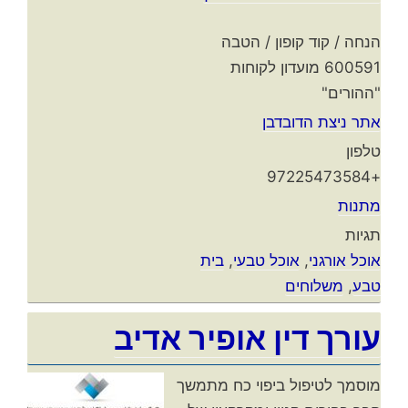
הנחה / קוד קופון / הטבה
600591 מועדון לקוחות
"ההורים"
אתר ניצת הדובדבן
טלפון
+97225473584
מתנות
תגיות
אוכל אורגני
,
אוכל טבעי
,
בית
טבע
,
משלוחים
עורך דין אופיר אדיב
מוסמך לטיפול ביפוי כח מתמשך