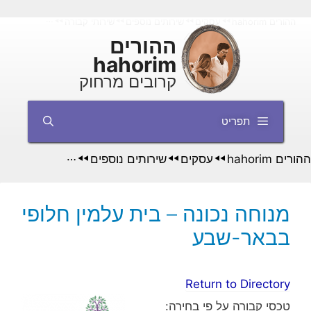
דלג
ההורים hahorim
עסקים
שירותים נוספים
שירותי קבורה
מנוחה נכונה –
◄◄
◄◄
◄◄
◄◄
תוכן
ההורים
hahorim
קרובים מרחוק
תפריט
ההורים hahorim
עסקים
שירותים נוספים
שירותי קבורה
◄◄
◄◄
◄◄
◄◄
מנוחה נכונה – בית עלמין חלופי
בבאר-שבע
Return to Directory
טכסי קבורה על פי בחירה: