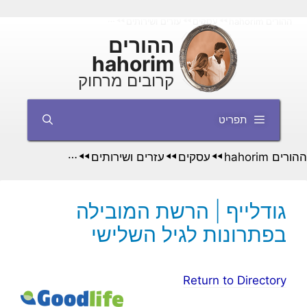
דלג
ההורים hahorim
עסקים
עזרים ושירותים
גודלייף | הרשת המובילה בפתרו
◄◄
◄◄
◄◄
תוכן
ההורים
hahorim
קרובים מרחוק
תפריט
ההורים hahorim
עסקים
עזרים ושירותים
גודלייף | הרשת 
◄◄
◄◄
◄◄
גודלייף | הרשת המובילה
בפתרונות לגיל השלישי
Return to Directory