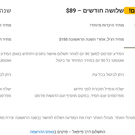
!
שלושה חודשים – $89
שנה – 9
מחיר היכרות מיוחד!
מחיר ה
מחיר רגיל, אחרי השנה הראשונה $150
מחיר רג
המידע יפורסם למשך 90 יום לאחר תשלום ואישור נתונים ויתחדש באופן
המידע י
אוטומטי כל 90 יום במחיר המיוחד עד ביטול.
אוטומטי
ניתן לביטול בכל עת.
ניתן לב
ישלח אימייל תזכורת לפני חידוש
ישלח אי
מפרסמים יוצגו תמיד, במקום מועדף ועם הדגשות פורמט
מפרסמים
מנהלי האתר. מנהלי האתר ייצרו את המודעה וישלחו לאישור (בשנה הראשונה יצירת מו
התשלום דרך פייפאל – פרטים ב
טופס ההרשמה