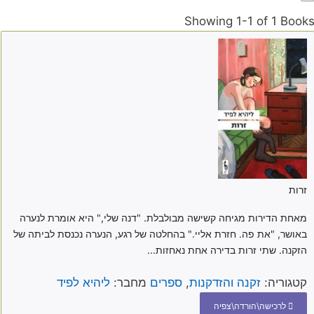
Showing
1-1 of 1
Book
זרות
מאחת הדירות מגיחה קשישה מבולבלת. "דנה שלי," היא אומרת לנערה
באושר, "את פה. חזרת אליי." בהחלטה של רגע, הנערה נכנסת לביתה של
הזקנה. שתי זרות בדירה אחת נאחזות...
קטגוריה:
זקנה והזדקנות
,
ספרים
מחבר:
ליהיא לפיד
לרכישה\הורדה\צפיה