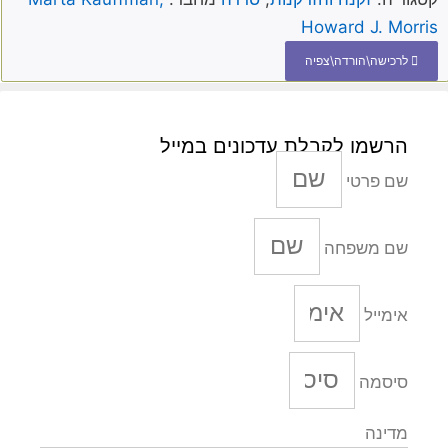
Howard J. Morris
לרכישה\הורדה\צפיה
הרשמו לקבלת עדכונים במייל
שם פרטי
שם משפחה
אימייל
סיסמה
מדינה