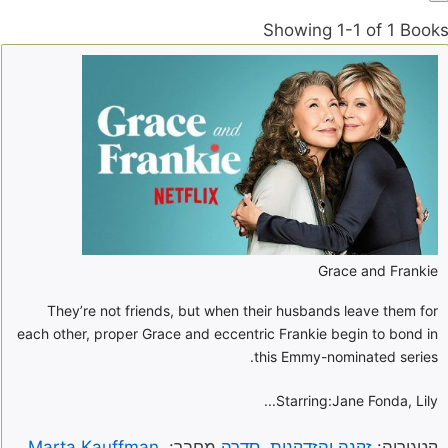
Showing
1-1 of 1
Book
Grace and Frankie
They’re not friends, but when their husbands leave them for
each other, proper Grace and eccentric Frankie begin to bond in
this Emmy-nominated series.
Starring:
Jane Fonda, Lily...
קטגוריה:
זקנה והזדקנות
,
סדרה
מחבר:
Marta Kauffman,