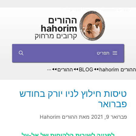
דלג
ההורים hahorim
BLOG
ההורים
טיסות חילוץ לניו יורק בחודש פברואר
◄◄
◄◄
◄◄
תוכן
ההורים
hahorim
קרובים מרחוק
תפריט
ההורים hahorim
BLOG
ההורים
טיסות חילוץ לניו יורק ב
◄◄
◄◄
◄◄
טיסות חילוץ לניו יורק בחודש
פברואר
פברואר 9, 2021
מאת
ההורים Hahorim
לפנייה לשירות הלקוחות של אל-על