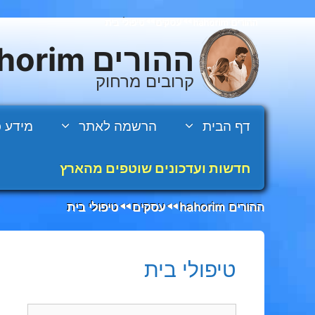
דלג
ההורים hahorim
עסקים
טיפולי בית
◄◄
◄◄
תוכן
ההורים hahorim
קרובים מרחוק
דף הבית
הרשמה לאתר
מידע כ
חדשות ועדכונים שוטפים מהארץ
ההורים hahorim
עסקים
טיפולי בית
◄◄
◄◄
טיפולי בית