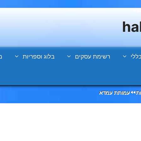
מדא
ללי
רשימת עסקים
בלוג וספריות
מ
ת
עמותת עמדא
◄◄