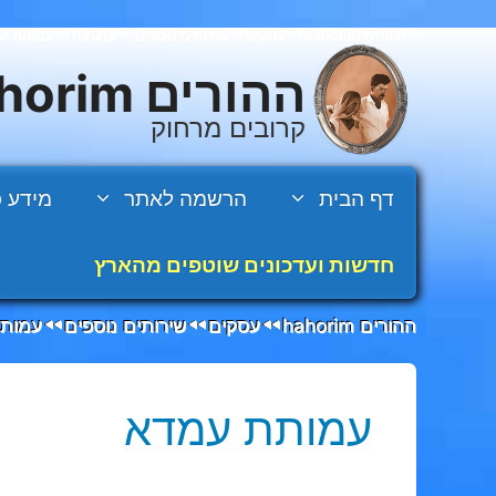
דלג
ההורים hahorim
עסקים
שירותים נוספים
עמותות
עמותת ע
◄◄
◄◄
◄◄
◄◄
תוכן
ההורים hahorim
קרובים מרחוק
דף הבית
הרשמה לאתר
מידע כ
חדשות ועדכונים שוטפים מהארץ
ההורים hahorim
עסקים
שירותים נוספים
עמותו
◄◄
◄◄
◄◄
עמותת עמדא