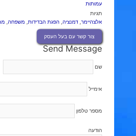
עמותות
תגיות
אלצהיימר
,
דמנציה
,
הפגת הבדידות
,
משפחה
,
מת
צור קשר עם בעל העסק
Send Message
שם
אימייל
מספר טלפון
הודעה