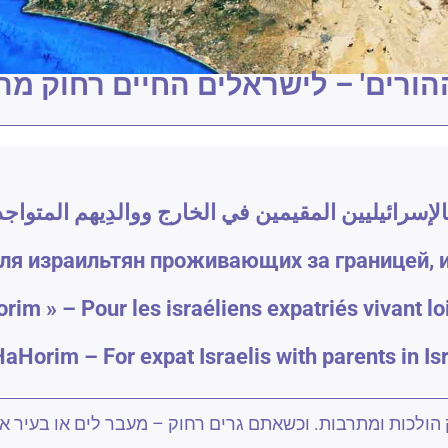
הורים' – לישראלים החיים רחוק מ
سرائيليين المقيمين في الخارج ووالدِيهم المتواجدي
для израильтян проживающих за границей, и
rim » – Pour les israéliens expatriés vivant lo
aHorim – For expat Israelis with parents in Is
הולכות ומתרבות. וכשאתם גרים רחוק – מעבר לים או בעיר 