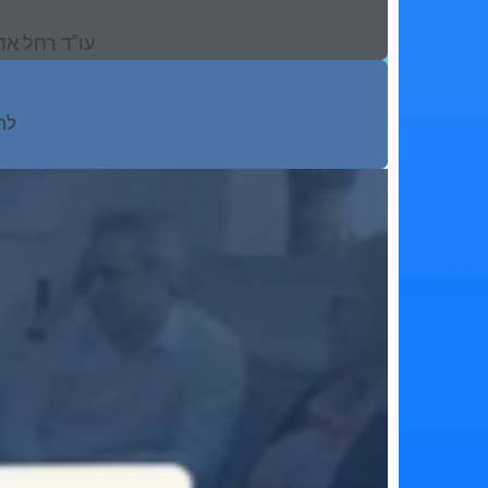
עו"ד רחל אד
לח