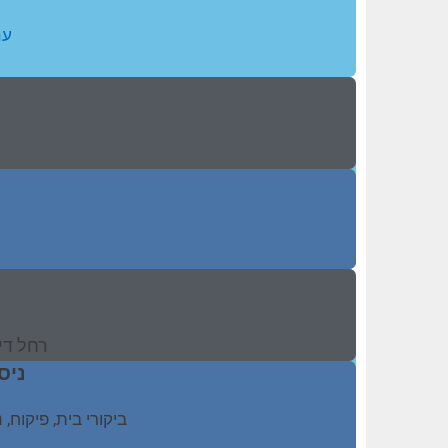
עם
רחל די
ניס
ביקורי בית, פיקוח,