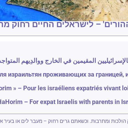
הורים' – לישראלים החיים רחוק מ
سرائيليين المقيمين في الخارج ووالدِيهم المتواجدي
для израильтян проживающих за границей, и
rim » – Pour les israéliens expatriés vivant lo
aHorim – For expat Israelis with parents in Is
הולכות ומתרבות. וכשאתם גרים רחוק – מעבר לים או בעיר 